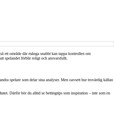
ckså ett område där många snabbt kan tappa kontrollen om
t spelandet förblir roligt och ansvarsfullt.
andra spelare som delar sina analyser. Men oavsett hur trovärdig källan
atet. Därför bör du alltid se bettingtips som inspiration – inte som en