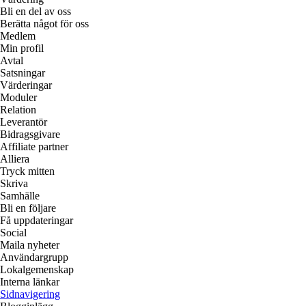
Bli en del av oss
Berätta något för oss
Medlem
Min profil
Avtal
Satsningar
Värderingar
Moduler
Relation
Leverantör
Bidragsgivare
Affiliate partner
Alliera
Tryck mitten
Skriva
Samhälle
Bli en följare
Få uppdateringar
Social
Maila nyheter
Användargrupp
Lokalgemenskap
Interna länkar
Sidnavigering