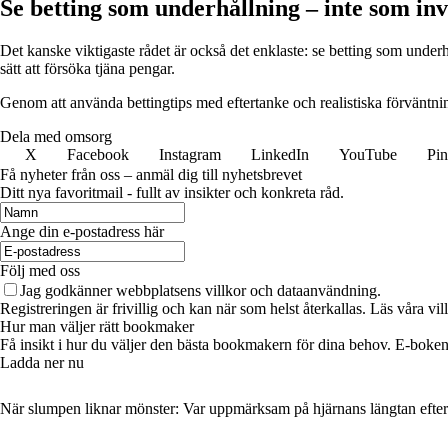
Se betting som underhållning – inte som inv
Det kanske viktigaste rådet är också det enklaste: se betting som under
sätt att försöka tjäna pengar.
Genom att använda bettingtips med eftertanke och realistiska förväntning
Dela med omsorg
X
Facebook
Instagram
LinkedIn
YouTube
Pin
Få nyheter från oss – anmäl dig till nyhetsbrevet
Ditt nya favoritmail - fullt av insikter och konkreta råd.
Ange din e-postadress här
Följ med oss
Jag godkänner webbplatsens villkor och dataanvändning.
Registreringen är frivillig och kan när som helst återkallas. Läs våra vil
Hur man väljer rätt bookmaker
Få insikt i hur du väljer den bästa bookmakern för dina behov. E-boken
Ladda ner nu
När slumpen liknar mönster: Var uppmärksam på hjärnans längtan efte