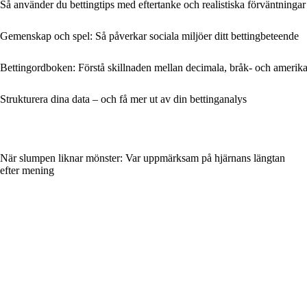
Så använder du bettingtips med eftertanke och realistiska förväntningar
Gemenskap och spel: Så påverkar sociala miljöer ditt bettingbeteende
Bettingordboken: Förstå skillnaden mellan decimala, bråk- och amerik
Strukturera dina data – och få mer ut av din bettinganalys
När slumpen liknar mönster: Var uppmärksam på hjärnans längtan
efter mening