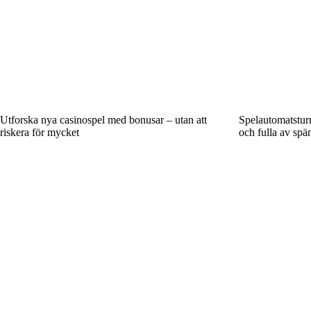
Utforska nya casinospel med bonusar – utan att
Spelautomatstur
riskera för mycket
och fulla av spä