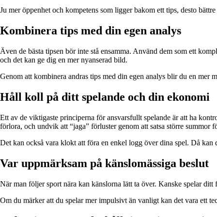
Ju mer öppenhet och kompetens som ligger bakom ett tips, desto bättr
Kombinera tips med din egen analys
Även de bästa tipsen bör inte stå ensamma. Använd dem som ett komplem
och det kan ge dig en mer nyanserad bild.
Genom att kombinera andras tips med din egen analys blir du en mer med
Håll koll på ditt spelande och din ekonomi
Ett av de viktigaste principerna för ansvarsfullt spelande är att ha kontro
förlora, och undvik att “jaga” förluster genom att satsa större summor för
Det kan också vara klokt att föra en enkel logg över dina spel. Då kan d
Var uppmärksam på känslomässiga beslut
När man följer sport nära kan känslorna lätt ta över. Kanske spelar ditt f
Om du märker att du spelar mer impulsivt än vanligt kan det vara ett teck