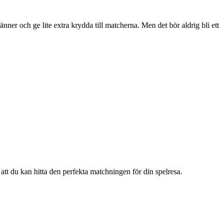
er och ge lite extra krydda till matcherna. Men det bör aldrig bli ett
att du kan hitta den perfekta matchningen för din spelresa.