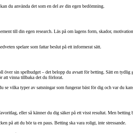
e kan du använda det som en del av din egen bedömning.
ent till din egen research. Läs på om lagens form, skador, motivation 
veten spelare som fattar beslut på ett informerat sätt.
ll över sin spelbudget – det belopp du avsatt för betting. Sätt en tydlig g
 att vinna tillbaka det du förlorat.
u se vilka typer av satsningar som fungerar bäst för dig och var du kansk
avoritlag, eller så känner du dig säker på ett visst resultat. Men betting 
en på att du bör ta en paus. Betting ska vara roligt, inte stressande.