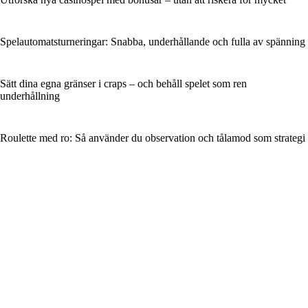
Spelautomatsturneringar: Snabba, underhållande och fulla av spänning
Sätt dina egna gränser i craps – och behåll spelet som ren
underhållning
Roulette med ro: Så använder du observation och tålamod som strategi