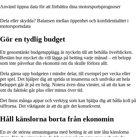
Använd öppna data för att förbättra dina motorsportsprognoser
Dela eller skydda? Balansen mellan öppenhet och konfidentialitet i
motorsportsdata
Gör en tydlig budget
Ett genomtänkt budgetupplägg är nyckeln till att behålla överblicken.
Bestäm hur mycket du vill lägga på betting varje månad – ett belopp
som inte påverkar din ekonomi om du skulle förlora allt.
Dela gärna upp budgeten i mindre delar, till exempel per vecka eller
per spel. Det hjälper dig att sprida ut insatserna och undvika att hela
beloppet går åt på en helg. Notera även dina vinster, så att du kan se
om du faktiskt går plus eller minus över tid.
Det finns många appar och verktyg som kan hjälpa dig att hålla koll på
siffrorna. Det viktigaste är att du gör det konsekvent.
Håll känslorna borta från ekonomin
En av de största utmaningarna med betting är att inte låta känslorna