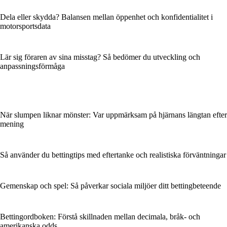
Dela eller skydda? Balansen mellan öppenhet och konfidentialitet i
motorsportsdata
Lär sig föraren av sina misstag? Så bedömer du utveckling och
anpassningsförmåga
När slumpen liknar mönster: Var uppmärksam på hjärnans längtan efter
mening
Så använder du bettingtips med eftertanke och realistiska förväntningar
Gemenskap och spel: Så påverkar sociala miljöer ditt bettingbeteende
Bettingordboken: Förstå skillnaden mellan decimala, bråk- och
amerikanska odds