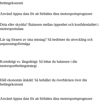
bettingekonomi
Använd öppna data för att förbättra dina motorsportsprognoser
Dela eller skydda? Balansen mellan öppenhet och konfidentialitet i
motorsportsdata
Lär sig föraren av sina misstag? Så bedömer du utveckling och
anpassningsförmåga
Kortsiktigt vs. långsiktigt: Så hittar du balansen i din
motorsportbettingstrategi
Håll ekonomin åtskild: Så behåller du överblicken över din
bettingekonomi
Använd öppna data för att förbättra dina motorsportsprognoser