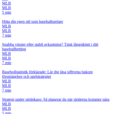
MLB
MLB
5 min
Hitta din egen stil som baseballspelare
MLB
MLB
7 min
Snabba vinster eller stabil avkastning? Tänk långsiktigt i ditt
baseballbetting
MLB
MLB
7 min
Basebollstatistik förklarade: Lär dig läsa siffrorna bakom
förutsägelser och spelstrategier
MLB
MLB
7 min
Strategi under stridskaos: Så planerar du när striderna kommer nära
MLB
MLB
5 min