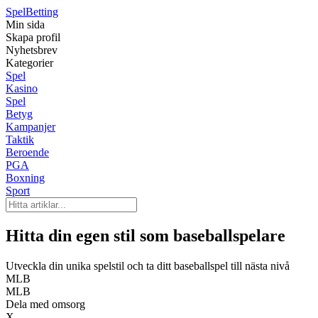
Spel
Betting
Min sida
Skapa profil
Nyhetsbrev
Kategorier
Spel
Kasino
Spel
Betyg
Kampanjer
Taktik
Beroende
PGA
Boxning
Sport
Hitta din egen stil som baseballspelare
Utveckla din unika spelstil och ta ditt baseballspel till nästa nivå
MLB
MLB
Dela med omsorg
X