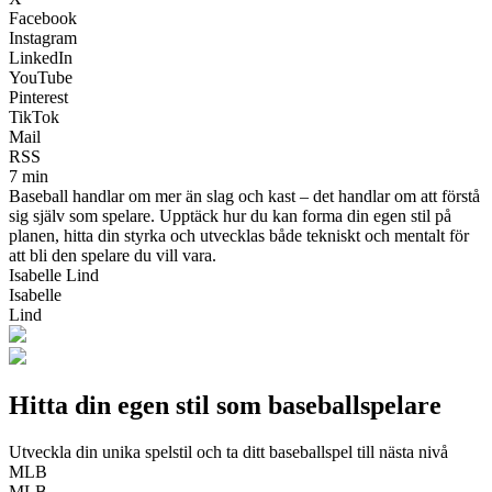
Facebook
Instagram
LinkedIn
YouTube
Pinterest
TikTok
Mail
RSS
7 min
Baseball handlar om mer än slag och kast – det handlar om att förstå
sig själv som spelare. Upptäck hur du kan forma din egen stil på
planen, hitta din styrka och utvecklas både tekniskt och mentalt för
att bli den spelare du vill vara.
Isabelle Lind
Isabelle
Lind
Hitta din egen stil som baseballspelare
Utveckla din unika spelstil och ta ditt baseballspel till nästa nivå
MLB
MLB