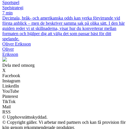
Sportspel
Spelstrategi
7 min
Decimala, bråk- och amerikanska odds kan verka förvirrande vid
första anblick – men de beskriver samma sak på olika sätt. I den här
guiden reder vi ut skillnaderna, visar hur du konverterar mellan
formaten och hjälper dig att välja det som passar bäst för ditt
spelande.
Oliver Eriksson
Oliver
Eriksson
Dela med omsorg
X
Facebook
Instagram
LinkedIn
YouTube
Pinterest
TikTok
Mail
RSS
© Upphovsrättsskyddad.
© Copyright gäller. Vi arbetar med partners och kan få provision för
köp genom rekommenderade produkter.