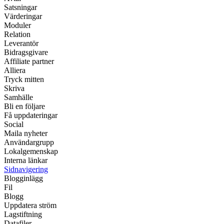
Satsningar
Värderingar
Moduler
Relation
Leverantör
Bidragsgivare
Affiliate partner
Alliera
Tryck mitten
Skriva
Samhälle
Bli en följare
Få uppdateringar
Social
Maila nyheter
Användargrupp
Lokalgemenskap
Interna länkar
Sidnavigering
Blogginlägg
Fil
Blogg
Uppdatera ström
Lagstiftning
Datafiler