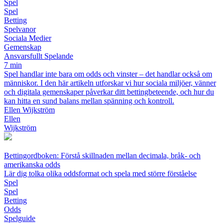
Spel
Spel
Betting
Spelvanor
Sociala Medier
Gemenskap
Ansvarsfullt Spelande
7 min
Spel handlar inte bara om odds och vinster – det handlar också om
människor. I den här artikeln utforskar vi hur sociala miljöer, vänner
och digitala gemenskaper påverkar ditt bettingbeteende, och hur du
kan hitta en sund balans mellan spänning och kontroll.
Ellen Wijkström
Ellen
Wijkström
Bettingordboken: Förstå skillnaden mellan decimala, bråk- och
amerikanska odds
Lär dig tolka olika oddsformat och spela med större förståelse
Spel
Spel
Betting
Odds
Spelguide