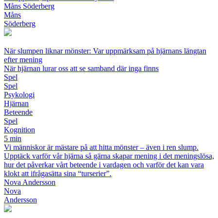
Måns Söderberg
Måns
Söderberg
När slumpen liknar mönster: Var uppmärksam på hjärnans längtan
efter mening
När hjärnan lurar oss att se samband där inga finns
Spel
Spel
Psykologi
Hjärnan
Beteende
Spel
Kognition
5 min
Vi människor är mästare på att hitta mönster – även i ren slump.
Upptäck varför vår hjärna så gärna skapar mening i det meningslösa,
hur det påverkar vårt beteende i vardagen och varför det kan vara
klokt att ifrågasätta sina “turserier”.
Nova Andersson
Nova
Andersson