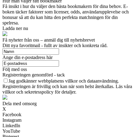
Hur man väljer rätt bookmaker
Få insikt i hur du väljer den bästa bookmakern för dina behov. E-
boken täcker faktorer som licenser, odds, användarupplevelse och
bonusar så att du kan hitta den perfekta matchningen för din
spelresa.
Ladda ner nu
Få nyheter från oss – anmäl dig till nyhetsbrevet
Ditt nya favoritmail - fullt av insikter och konkreta råd.
Ange din e-postadress här
Följ med oss
Registreringen genomförd - tack
Jag godkänner webbplatsens villkor och dataanvändning.
Registreringen är frivillig och kan när som helst återkallas. Läs våra
villkor och sekretesspolicy för detaljer.
Dela med omsorg
X
Facebook
Instagram
LinkedIn
YouTube
Pinterest