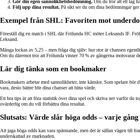
Gör din egen sannolikhetsbedömning.
Om du tror att ett lag h
Följ upp dina resultat.
På sikt ser du om dina bedömningar ger öv
Exempel från SHL: Favoriten mot underd
Föreställ dig en match i SHL där Frölunda HC möter Leksands IF. Frö
Leksand.
Många lockas av 5,25 – men fråga dig själv: hur stor är chansen egentl
Om du däremot tror att Frölunda vinner 70 % av gångerna motsvarar det
Lär dig tänka som en bookmaker
Bookmakers arbetar med sannolikheter, inte känslor. Som spelare bör du
vara, desto bättre blir dina chanser att hitta värde.
Ett bra tips är att föra statistik över dina spel och skriva ner varför 
ovärderlig om du vill förbättra dina resultat.
Slutsats: Värde slår höga odds – varje gång
Att jaga höga odds kan vara spännande, men det är sällan vägen till fra
underskattad av marknaden.