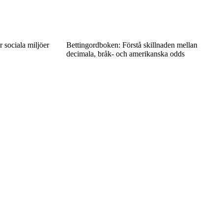
 sociala miljöer
Bettingordboken: Förstå skillnaden mellan
decimala, bråk- och amerikanska odds