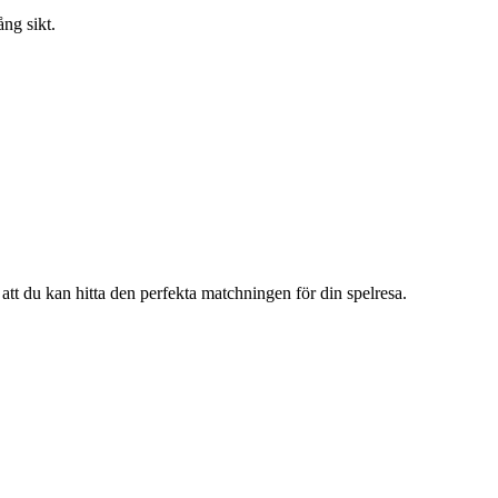
ång sikt.
att du kan hitta den perfekta matchningen för din spelresa.