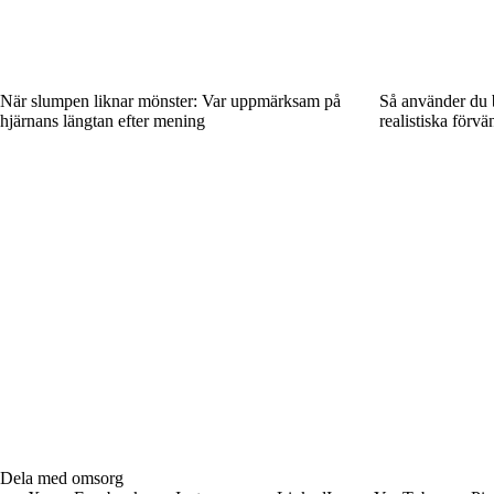
När slumpen liknar mönster: Var uppmärksam på
Så använder du b
hjärnans längtan efter mening
realistiska förvä
Dela med omsorg