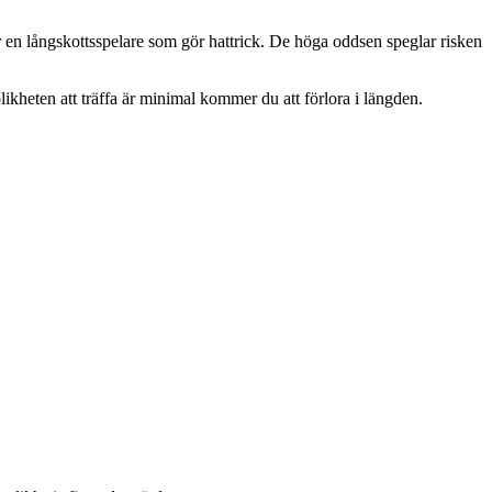
r en långskottsspelare som gör hattrick. De höga oddsen speglar risken
ikheten att träffa är minimal kommer du att förlora i längden.