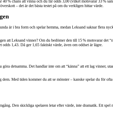
ar 40 % chans att vinna och du får odds 3,00 (vilket motsvarar 33 % sann
erskott – det är det bästa testet på om du verkligen hittar värde.
ogen
lunda är i bra form och spelar hemma, medan Leksand saknar flera nyc
igen att Leksand vinner? Om du bedömer den till 15 % motsvarar det “rät
 odds 1,43. Då ger 1,65 faktiskt värde, även om oddset är lägre.
 göra detsamma. Det handlar inte om att “känna” att ett lag vinner, uta
du tog dem. Med tiden kommer du att se mönster – kanske spelar du för of
mgång. Den skickliga spelaren letar efter värde, inte dramatik. Ett spel