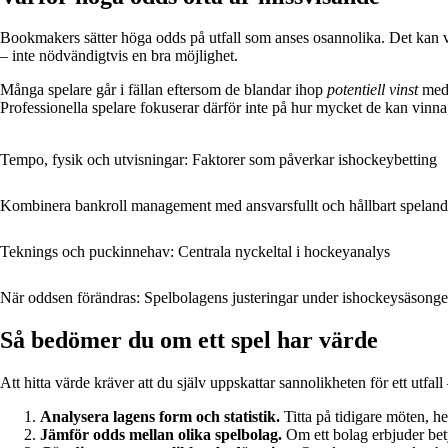
Bookmakers sätter höga odds på utfall som anses osannolika. Det kan va
– inte nödvändigtvis en bra möjlighet.
Många spelare går i fällan eftersom de blandar ihop
potentiell vinst
me
Professionella spelare fokuserar därför inte på hur mycket de kan vinna, 
Tempo, fysik och utvisningar: Faktorer som påverkar ishockeybetting
Kombinera bankroll management med ansvarsfullt och hållbart spelan
Teknings och puckinnehav: Centrala nyckeltal i hockeyanalys
När oddsen förändras: Spelbolagens justeringar under ishockeysäsong
Så bedömer du om ett spel har värde
Att hitta värde kräver att du själv uppskattar sannolikheten för ett utf
Analysera lagens form och statistik.
Titta på tidigare möten, h
Jämför odds mellan olika spelbolag.
Om ett bolag erbjuder bety