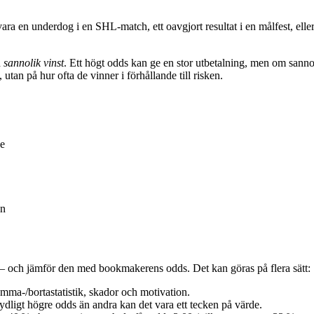
ra en underdog i en SHL-match, ett oavgjort resultat i en målfest, elle
d
sannolik vinst
. Ett högt odds kan ge en stor utbetalning, men om sannol
utan på hur ofta de vinner i förhållande till risken.
de
en
all – och jämför den med bookmakerens odds. Det kan göras på flera sätt:
emma-/bortastatistik, skador och motivation.
dligt högre odds än andra kan det vara ett tecken på värde.