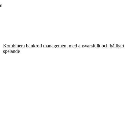
en
Kombinera bankroll management med ansvarsfullt och hållbart
spelande