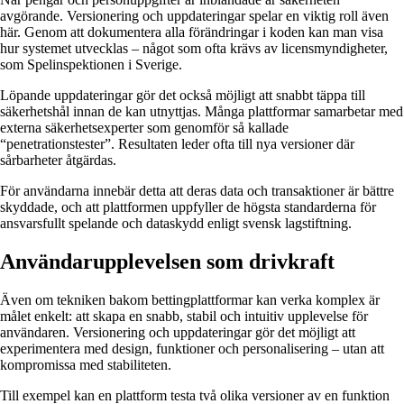
avgörande. Versionering och uppdateringar spelar en viktig roll även
här. Genom att dokumentera alla förändringar i koden kan man visa
hur systemet utvecklas – något som ofta krävs av licensmyndigheter,
som Spelinspektionen i Sverige.
Löpande uppdateringar gör det också möjligt att snabbt täppa till
säkerhetshål innan de kan utnyttjas. Många plattformar samarbetar med
externa säkerhetsexperter som genomför så kallade
“penetrationstester”. Resultaten leder ofta till nya versioner där
sårbarheter åtgärdas.
För användarna innebär detta att deras data och transaktioner är bättre
skyddade, och att plattformen uppfyller de högsta standarderna för
ansvarsfullt spelande och dataskydd enligt svensk lagstiftning.
Användarupplevelsen som drivkraft
Även om tekniken bakom bettingplattformar kan verka komplex är
målet enkelt: att skapa en snabb, stabil och intuitiv upplevelse för
användaren. Versionering och uppdateringar gör det möjligt att
experimentera med design, funktioner och personalisering – utan att
kompromissa med stabiliteten.
Till exempel kan en plattform testa två olika versioner av en funktion