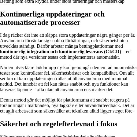
Betting som extra krydda under stora turneringar och mästerskap
Kontinuerliga uppdateringar och
automatiserade processer
I dag räcker det inte att släppa stora uppdateringar några gånger per år.
Användarna förväntar sig snabba förbättringar, och säkerhetshoten
utvecklas ständigt. Därför arbetar många bettingplattformar med
kontinuerlig integration och kontinuerlig leverans (CI/CD)
– en
metod där nya versioner testas och implementeras automatiskt.
När en utvecklare laddar upp ny kod genomgår den en rad automatiska
tester som kontrollerar fel, säkerhetsbrister och kompatibilitet. Om allt
ser bra ut kan uppdateringen rullas ut till användarna med minimal
nedtid. Det innebär att fel kan rättas snabbt och nya funktioner kan
lanseras löpande – ofta utan att användarna ens märker det.
Denna metod gör det möjligt för plattformarna att snabbt reagera på
förändringar i marknaden, nya lagkrav eller användarfeedback. Det är
ett agilt arbetssätt som säkerställer att tekniken alltid ligger steget före.
Säkerhet och regelefterlevnad i fokus
När pengar och personuppgifter är inblandade är säkerheten