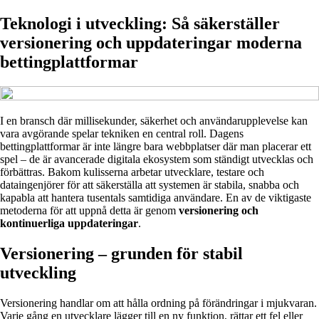
Teknologi i utveckling: Så säkerställer
versionering och uppdateringar moderna
bettingplattformar
I en bransch där millisekunder, säkerhet och användarupplevelse kan
vara avgörande spelar tekniken en central roll. Dagens
bettingplattformar är inte längre bara webbplatser där man placerar ett
spel – de är avancerade digitala ekosystem som ständigt utvecklas och
förbättras. Bakom kulisserna arbetar utvecklare, testare och
dataingenjörer för att säkerställa att systemen är stabila, snabba och
kapabla att hantera tusentals samtidiga användare. En av de viktigaste
metoderna för att uppnå detta är genom
versionering och
kontinuerliga uppdateringar
.
Versionering – grunden för stabil
utveckling
Versionering handlar om att hålla ordning på förändringar i mjukvaran.
Varje gång en utvecklare lägger till en ny funktion, rättar ett fel eller