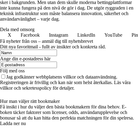
sker i bakgrunden. Men utan dem skulle moderna bettingplattformar
inte kunna fungera på den nivå de gör i dag. De utgör ryggraden i en
teknisk infrastruktur som måste balansera innovation, säkerhet och
användarvänlighet – varje dag.
Dela med omsorg
X
Facebook
Instagram
LinkedIn
YouTube
Pin
Få nyheter från oss – anmäl dig till nyhetsbrevet
Ditt nya favoritmail - fullt av insikter och konkreta råd.
Ange din e-postadress här
Följ med oss
Jag godkänner webbplatsens villkor och dataanvändning.
Registreringen är frivillig och kan när som helst återkallas. Läs våra
villkor och sekretesspolicy för detaljer.
Hur man väljer rätt bookmaker
Få insikt i hur du väljer den bästa bookmakern för dina behov. E-
boken täcker faktorer som licenser, odds, användarupplevelse och
bonusar så att du kan hitta den perfekta matchningen för din spelresa.
Ladda ner nu