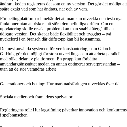
ändrar i koden registreras det som en ny version. Det gör det möjligt att
spåra exakt vad som har ändrats, när och av vem.
För bettingplattformar innebär det att man kan utveckla och testa nya
funktioner utan att riskera att störa den befintliga driften. Om en
uppdatering skulle orsaka problem kan man snabbt återgå till en
tidigare version. Det skapar både flexibilitet och trygghet – två
nyckelord i en bransch där driftstopp kan bli kostsamma.
De mest använda systemen för versionshantering, som Git och
GitHub, gör det möjligt för stora utvecklingsteam att arbeta parallellt
med olika delar av plattformen. En grupp kan förbättra
användargränssnittet medan en annan optimerar serverprestandan –
utan att de stör varandras arbete.
Generationer och betting: Hur marknadsföringen utvecklas över tid
Sociala medier och framtidens spelvanor
Regleringens roll: Hur lagstiftning påverkar innovation och konkurrens
i spelbranschen