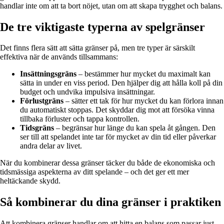
handlar inte om att ta bort nöjet, utan om att skapa trygghet och balans.
De tre viktigaste typerna av spelgränser
Det finns flera sätt att sätta gränser på, men tre typer är särskilt
effektiva när de används tillsammans:
Insättningsgräns
– bestämmer hur mycket du maximalt kan
sätta in under en viss period. Den hjälper dig att hålla koll på din
budget och undvika impulsiva insättningar.
Förlustgräns
– sätter ett tak för hur mycket du kan förlora innan
du automatiskt stoppas. Det skyddar dig mot att försöka vinna
tillbaka förluster och tappa kontrollen.
Tidsgräns
– begränsar hur länge du kan spela åt gången. Den
ser till att spelandet inte tar för mycket av din tid eller påverkar
andra delar av livet.
När du kombinerar dessa gränser täcker du både de ekonomiska och
tidsmässiga aspekterna av ditt spelande – och det ger ett mer
heltäckande skydd.
Så kombinerar du dina gränser i praktiken
Att kombinera gränser handlar om att hitta en balans som passar just