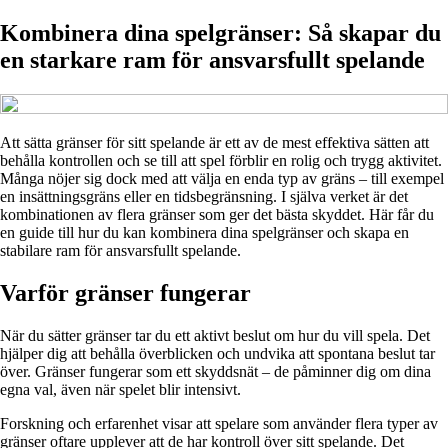
Kombinera dina spelgränser: Så skapar du
en starkare ram för ansvarsfullt spelande
Att sätta gränser för sitt spelande är ett av de mest effektiva sätten att
behålla kontrollen och se till att spel förblir en rolig och trygg aktivitet.
Många nöjer sig dock med att välja en enda typ av gräns – till exempel
en insättningsgräns eller en tidsbegränsning. I själva verket är det
kombinationen av flera gränser som ger det bästa skyddet. Här får du
en guide till hur du kan kombinera dina spelgränser och skapa en
stabilare ram för ansvarsfullt spelande.
Varför gränser fungerar
När du sätter gränser tar du ett aktivt beslut om hur du vill spela. Det
hjälper dig att behålla överblicken och undvika att spontana beslut tar
över. Gränser fungerar som ett skyddsnät – de påminner dig om dina
egna val, även när spelet blir intensivt.
Forskning och erfarenhet visar att spelare som använder flera typer av
gränser oftare upplever att de har kontroll över sitt spelande. Det