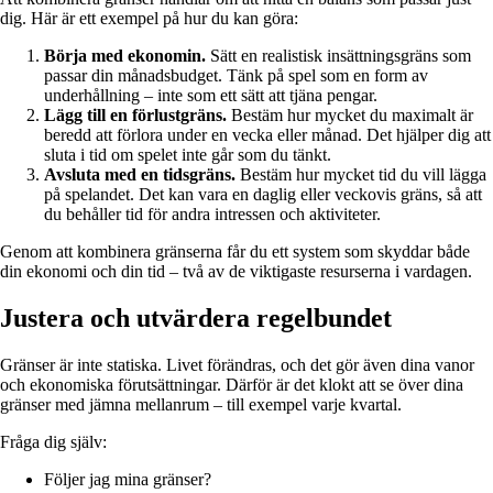
dig. Här är ett exempel på hur du kan göra:
Börja med ekonomin.
Sätt en realistisk insättningsgräns som
passar din månadsbudget. Tänk på spel som en form av
underhållning – inte som ett sätt att tjäna pengar.
Lägg till en förlustgräns.
Bestäm hur mycket du maximalt är
beredd att förlora under en vecka eller månad. Det hjälper dig att
sluta i tid om spelet inte går som du tänkt.
Avsluta med en tidsgräns.
Bestäm hur mycket tid du vill lägga
på spelandet. Det kan vara en daglig eller veckovis gräns, så att
du behåller tid för andra intressen och aktiviteter.
Genom att kombinera gränserna får du ett system som skyddar både
din ekonomi och din tid – två av de viktigaste resurserna i vardagen.
Justera och utvärdera regelbundet
Gränser är inte statiska. Livet förändras, och det gör även dina vanor
och ekonomiska förutsättningar. Därför är det klokt att se över dina
gränser med jämna mellanrum – till exempel varje kvartal.
Fråga dig själv:
Följer jag mina gränser?