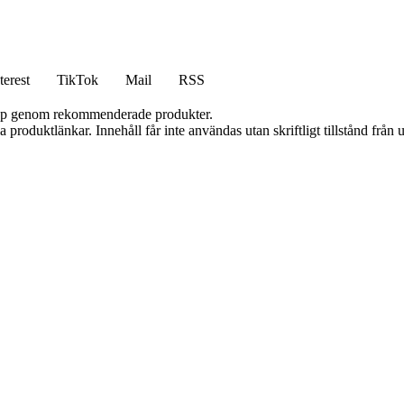
terest
TikTok
Mail
RSS
 köp genom rekommenderade produkter.
ia produktlänkar. Innehåll får inte användas utan skriftligt tillstånd frå