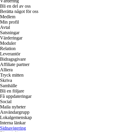
Värdering
Bli en del av oss
Berätta något för oss
Medlem
Min profil
Avtal
Satsningar
Värderingar
Moduler
Relation
Leverantör
Bidragsgivare
Affiliate partner
Alliera
Tryck mitten
Skriva
Samhälle
Bli en följare
Få uppdateringar
Social
Maila nyheter
Användargrupp
Lokalgemenskap
Interna länkar
Sidnavigering