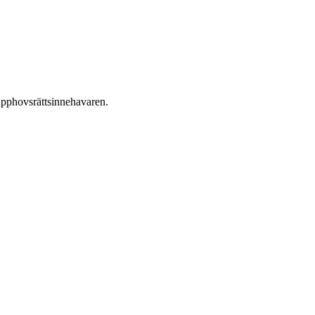
n upphovsrättsinnehavaren.