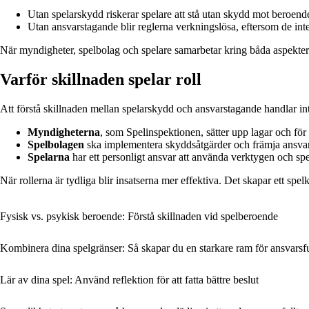
Utan spelarskydd riskerar spelare att stå utan skydd mot beroend
Utan ansvarstagande blir reglerna verkningslösa, eftersom de inte
När myndigheter, spelbolag och spelare samarbetar kring båda aspekterna 
Varför skillnaden spelar roll
Att förstå skillnaden mellan spelarskydd och ansvarstagande handlar in
Myndigheterna
, som Spelinspektionen, sätter upp lagar och för t
Spelbolagen
ska implementera skyddsåtgärder och främja ansvars
Spelarna
har ett personligt ansvar att använda verktygen och sp
När rollerna är tydliga blir insatserna mer effektiva. Det skapar ett spel
Fysisk vs. psykisk beroende: Förstå skillnaden vid spelberoende
Kombinera dina spelgränser: Så skapar du en starkare ram för ansvarsfu
Lär av dina spel: Använd reflektion för att fatta bättre beslut