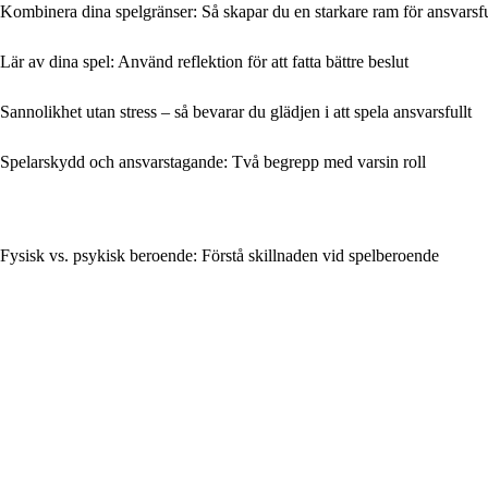
Kombinera dina spelgränser: Så skapar du en starkare ram för ansvarsfu
Lär av dina spel: Använd reflektion för att fatta bättre beslut
Sannolikhet utan stress – så bevarar du glädjen i att spela ansvarsfullt
Spelarskydd och ansvarstagande: Två begrepp med varsin roll
Fysisk vs. psykisk beroende: Förstå skillnaden vid spelberoende